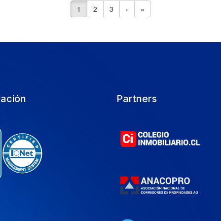
1
2
3
›
»
cación
Partners