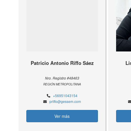
Patricio Antonio Riffo Sáez
Li
Nro. Registro #48463
REGIÓN METROPOLITANA
+56951043154
priffo@gessem.com
Ver más