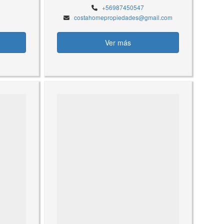
+56987450547
costahomepropiedades@gmail.com
Ver más