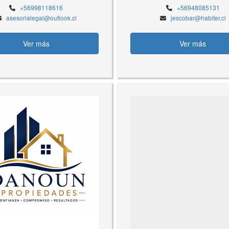
+56998118616
+56948085131
asesorialegal@outlook.cl
jescobar@habiter.cl
Ver más
Ver más