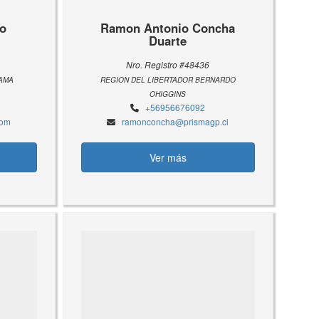
do
Ramon Antonio Concha
Duarte
Nro. Registro #48436
LAMA
REGION DEL LIBERTADOR BERNARDO
OHIGGINS
+56956676092
com
ramonconcha@prismagp.cl
Ver más