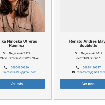
rika Ninoska Utreras
Renato Andrés Ma
Ramirez
Soublette
Nro. Registro #48332
Nro. Registro #48419
TIAGO, REGIÓN METROPOLITANA
SANTIAGO DE CHILE
+56950956220
+56988196347
utreraserika98@gmail.com
renaatom@gmail.com
Ver más
Ver más