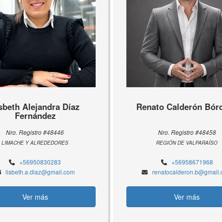
sbeth Alejandra Díaz
Renato Calderón Bór
Fernández
Nro. Registro #48446
Nro. Registro #48458
LIMACHE Y ALREDEDORES
REGIÓN DE VALPARAÍSO
+56950830283
+56958671968
lisbeth.a.diaz@gmail.com
renatocalderon.b@gmail
Ver más
Ver más