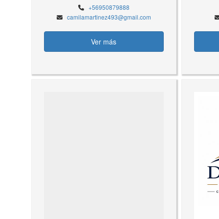
+56950879888
camilamartinez493@gmail.com
Ver más