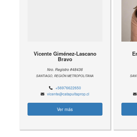
Vicente Giménez-Lascano
E
Bravo
Nro. Registro #48436
SANTIAGO, REGIÓN METROPOLITANA
SAN
+56976622650
vicente@catapultaprop.cl
Ver más