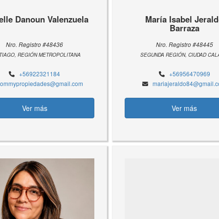
elle Danoun Valenzuela
María Isabel Jeral
Barraza
Nro. Registro #48436
Nro. Registro #48445
TIAGO, REGIÓN METROPOLITANA
SEGUNDA REGIÓN, CIUDAD CA
+56922321184
+56956470969
ommypropiedades@gmail.com
mariajeraldo84@gmail.
Ver más
Ver más