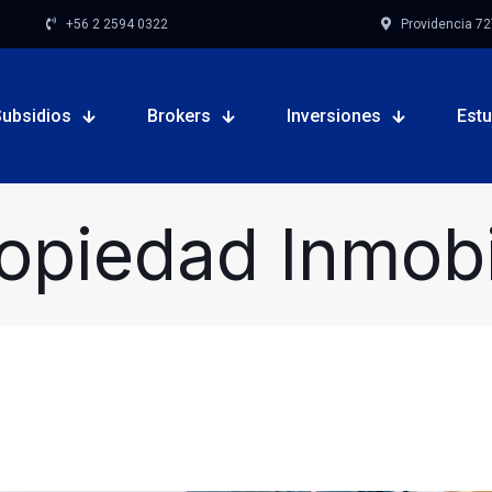
+56 2 2594 0322
Providencia 727,
Subsidios
Brokers
Inversiones
Est
opiedad Inmobil