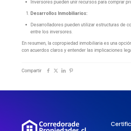
Inversores pueden unir recursos para comprar pro
Desarrollos Inmobiliarios:
Desarrolladores pueden utilizar estructuras de co
entre los inversores.
En resumen, la copropiedad inmobiliaria es una opció
con acuerdos claros y entender las implicaciones leg
Compartir
Certifi