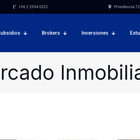
+56 2 2594 0322
Providencia 727,
Subsidios
Brokers
Inversiones
Est
rcado Inmobilia